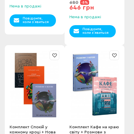
680
-5%
Нема в продажі
646 грн
Нема в продажі
Повідомте,
коли з`явиться
Повідомте,
коли з`явиться
Комплект Спокій у
Комплект Кафе на краю
кожному кроці + Нова
світу + Розмови з