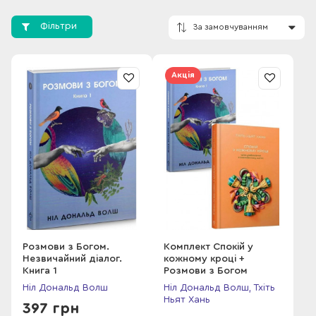
Ненсі на півдні штату Орегон.
Фільтри
Акція
За замовчування
Розмови з Богом.
Комплект Спокій у
Незвичайний діалог.
кожному кроці +
Книга 1
Розмови з Богом
Ніл Дональд Волш
Ніл Дональд Волш, Тхіть
Ньят Хань
397 грн