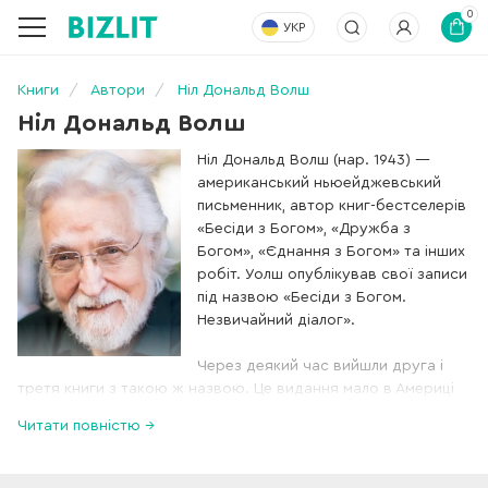
0
УКР
Книги
Автори
Ніл Дональд Волш
Ніл Дональд Волш
Ніл Дональд Волш (нар. 1943) —
американський ньюейджевський
письменник, автор книг-бестселерів
«Бесіди з Богом», «Дружба з
Богом», «Єднання з Богом» та інших
робіт. Уолш опублікував свої записи
під назвою «Бесіди з Богом.
Незвичайний діалог».
Через деякий час вийшли друга і
третя книги з такою ж назвою. Це видання мало в Америці
великий успіх: 130 тижнів воно трималося у списку
Читати повністю →
бестселерів New York Times. Після «Розмов з Богом» були
опубліковані книги «Дружба з Богом» і «Єднання з Богом»,
які мали у читачів не менший успіх. Він живе із дружиною