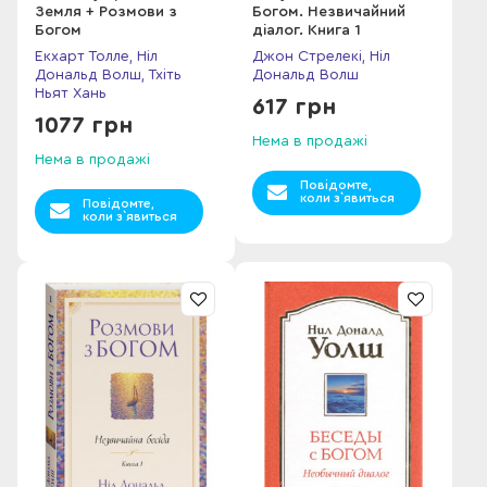
Земля + Розмови з
Богом. Незвичайний
Богом
діалог. Книга 1
Екхарт Толле, Ніл
Джон Стрелекі, Ніл
Дональд Волш, Тхіть
Дональд Волш
Ньят Хань
617 грн
1077 грн
Нема в продажі
Нема в продажі
Повідомте,
коли з`явиться
Повідомте,
коли з`явиться