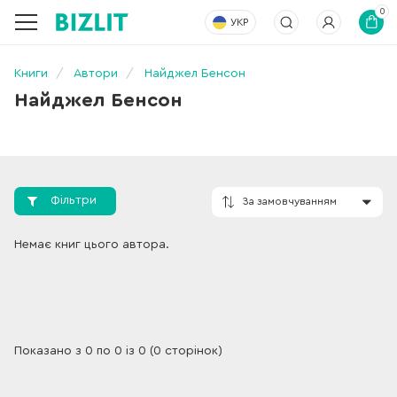
0
УКР
Книги
Автори
Найджел Бенсон
Найджел Бенсон
Фільтри
За замовчування
Немає книг цього автора.
Показано з 0 по 0 із 0 (0 сторінок)