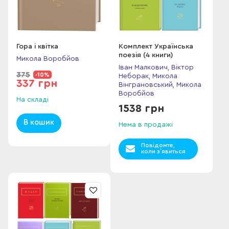
Гора і квітка
Комплект Українська
поезія (4 книги)
Микола Воробйов
Іван Малкович, Віктор
375
-10%
Неборак, Микола
337 грн
Вінграновський, Микола
Воробйов
На складі
1538 грн
В кошик
Нема в продажі
Повідомте,
коли з`явиться