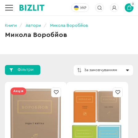
0
УКР
Книги
Автори
Микола Воробйов
Микола Воробйов
Фільтри
За замовчування
Акція