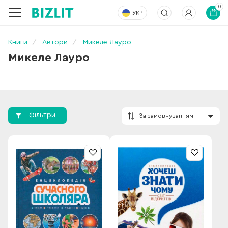
0
УКР
Книги
Автори
Микеле Лауро
Микеле Лауро
Фільтри
За замовчування