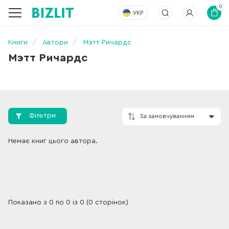
0
УКР
Книги
Автори
Мэтт Ричардс
Мэтт Ричардс
Фільтри
За замовчування
Немає книг цього автора.
Показано з 0 по 0 із 0 (0 сторінок)