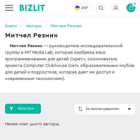
0
УКР
Книги
Автори
Митчел Резник
Митчел Резник
Митчел Резник
— руководитель исследовательской
группы в MIT Media Lab, которая изобрела язык
программирования для детей Скретч, сооснователь
проекта Computer Clubhouse (сеть образовательных клубов
для детей и подростков, которая дает им доступ к
современным технологиям).
Фільтри
Немає книг цього автора.
За замовчування