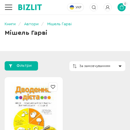
0
УКР
Книги
Автори
Мішель Гарві
Мішель Гарві
Фільтри
За замовчування