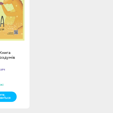
 Книга
оздумів
вич
жі
мте,
явиться