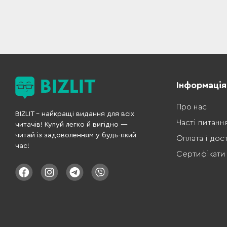
Інформація
Про нас
BIZLIT – найкращі видання для всіх
Часті питанн
читачів! Купуй легко й вигідно —
читай із задоволенням у будь-який
Оплата і дос
час!
Сертифікати