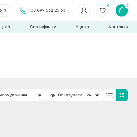
0
0
УКР
+38 099 562 25 63
ицтва
Сертифікати
Уцінка
Контакти
амовчуванням
Показувати:
24