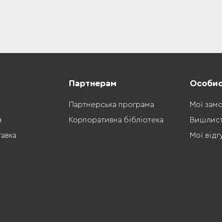
Партнерам
Особис
Партнерська програма
Мої зам
я
Корпоративна бібліотека
Вишлис
тавка
Мої відг