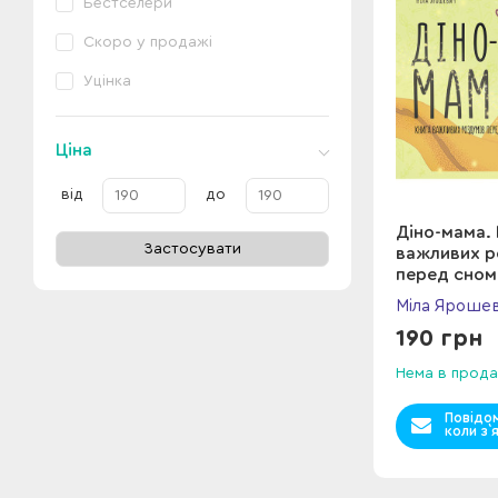
Бестселери
Скоро у продажі
Уцінка
Ціна
від
до
Діно-мама.
Застосувати
важливих р
перед сном
Міла Яроше
190 грн
Нема в прода
Повідо
коли з`