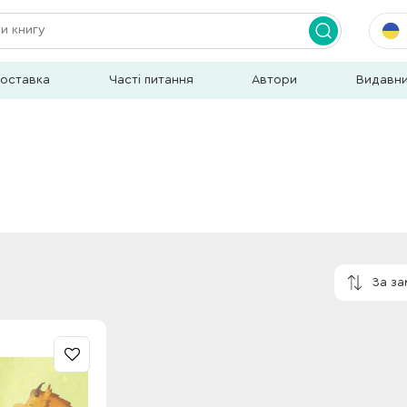
доставка
Часті питання
Автори
Видавн
За з