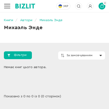
0
УКР
Книги
Автори
Михаэль Энде
Михаэль Энде
Фільтри
За замовчування
Немає книг цього автора.
Показано з 0 по 0 із 0 (0 сторінок)