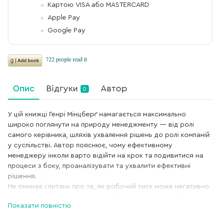
Картою VISA або MASTERCARD
Apple Pay
Google Pay
Опис
Відгуки
Автор
0
У цій книжці Генрі Мінцберґ намагається максимально
широко поглянути на природу менеджменту — від ролі
самого керівника, шляхів ухвалення рішень до ролі компаній
у суспільстві. Автор пояснює, чому ефективному
менеджеру інколи варто відійти на крок та подивитися на
процеси з боку, проаналізувати та ухвалити ефективні
рішення.
Не оминає і питань про те, як робочий тиск може негативно
позначитися на результатах роботи керівника, глибині та
Показати повністю
експертності його рішень. Також автор відповідає на
ключові запитання: як функціонують компанії, як