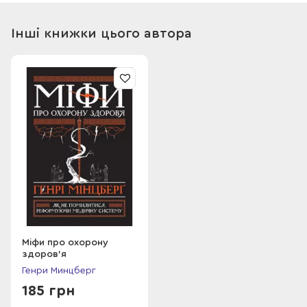
формуються їхні цілі і як ухвалюють рішення професійні
менеджери.
Інші книжки цього автора
Міфи про охорону
здоров'я
Генри Минцберг
185 грн