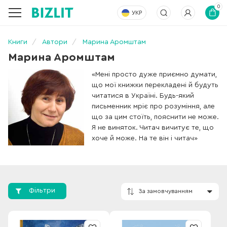
0
УКР
Книги
Автори
Марина Аромштам
Марина Аромштам
«Мені просто дуже приємно думати,
що мої книжки перекладені й будуть
читатися в Україні. Будь-який
письменник мріє про розуміння, але
що за цим стоїть, пояснити не може.
Я не виняток. Читач вичитує те, що
хоче й може. На те він і читач»
Фільтри