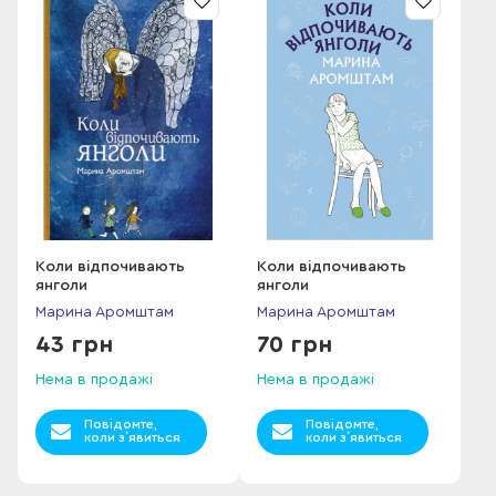
За замовчування
Коли відпочивають
Коли відпочивають
янголи
янголи
Марина Аромштам
Марина Аромштам
43 грн
70 грн
Нема в продажі
Нема в продажі
Повідомте,
Повідомте,
коли з`явиться
коли з`явиться