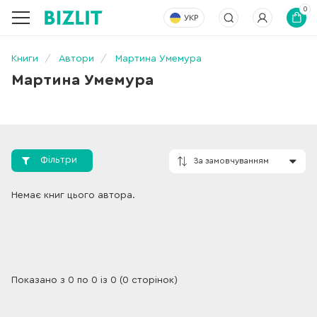
0
УКР
Книги
Автори
Мартина Умемура
Мартина Умемура
Фільтри
За замовчування
Немає книг цього автора.
Показано з 0 по 0 із 0 (0 сторінок)