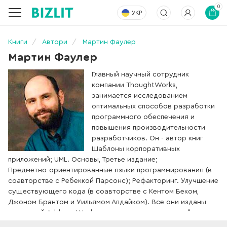
0
УКР
Книги
Автори
Мартин Фаулер
Мартин Фаулер
Главный научный сотрудник
компании ThoughtWorks,
занимается исследованием
оптимальных способов разработки
программного обеспечения и
повышения производительности
разработчиков. Он - автор книг
Шаблоны корпоративных
приложений; UML. Основы, Третье издание;
Предметно-ориентированные языки программирования (в
соавторстве с Ребеккой Парсонс); Рефакторинг. Улучшение
существующего кода (в соавторстве с Кентом Беком,
Джоном Брантом и Уильямом Апдайком). Все они изданы
компанией Addison-Wesley и переведены на русский язык.