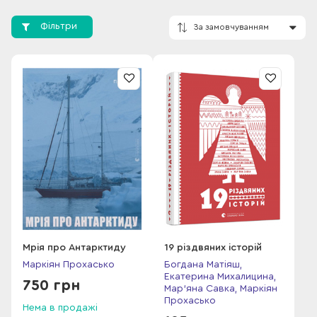
«Курс», «Медіакритика», «Український журнал», «Експедиція
ХХІ» та інші. Пише про культуру, науку, історію, світ. Автор
Фільтри
оповідань у збірках художньої прози. Восени 2018 року за
підтримки спонсорів Маркіян організував експедицію до
української дослідної станції «Академік Вернадський» у
Антарктиді. Подорож відбулася у 2019 році.
За замовчування
На початку 2022 року у ВСЛ вийшла друком книга «Мрія про
Антарктиду». Автор переплітає історію власної мандрівки з
історичними розвідками, дослідженнями змін клімату,
правового статусу нічийного континенту, розповідями про
науковців і їхню роботу. Маркіян долучився до створення
аудіосеріалу про подорож до Антарктиди від Megogo.
Спікер на TEDx, CreativeMornings, Responsible Talks тощо.
Учасник літературної резиденції в Бучачі у 2021 році. З 2018
і дотепер веде блоґи про Антарктиду, зокрема на власному
тематичному сайті.
Мрія про Антарктиду
19 різдвяних історій
Маркіян Прохасько
Богдана Матіяш,
Екатерина Михалицина,
750 грн
Мар'яна Савка, Маркіян
Прохасько
Нема в продажі