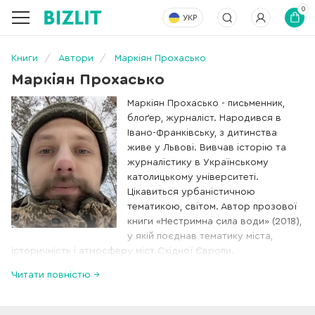
0
УКР
Книги
Автори
Маркіян Прохасько
Маркіян Прохасько
Маркіян Прохасько - письменник,
блоґер, журналіст. Народився в
Івано-Франківську, з дитинства
живе у Львові. Вивчав історію та
журналістику в Українському
католицькому університеті.
Цікавиться урбаністичною
тематикою, світом. Автор прозової
книги «Нестримна сила води» (2018),
у якій поєднав тематику міста,
історичність і атмосферу міст Східної Європи.
Читати повністю →
Працював у львівському виданні «Твоє місто». Публікувався
у виданнях «Zbruc», «Куншт», «The Ukrainians», «Українська
Правда», «День», «Zaxid.net», «Галицький кореспондент»,