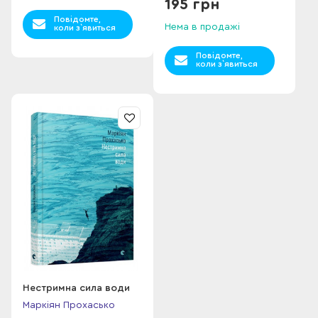
195 грн
Повідомте,
Нема в продажі
коли з`явиться
Повідомте,
коли з`явиться
Нестримна сила води
Маркіян Прохасько