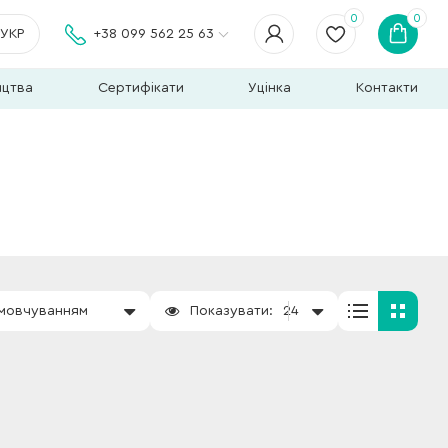
0
0
УКР
+38 099 562 25 63
ицтва
Сертифікати
Уцінка
Контакти
амовчуванням
Показувати:
24