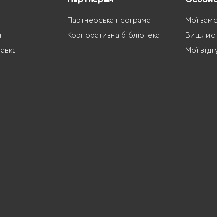
Партнерська програма
Мої зам
я
Корпоративна бібліотека
Вишлис
тавка
Мої відг