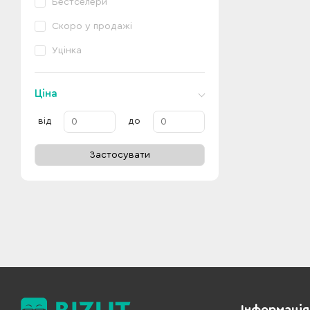
Бестселери
Скоро у продажі
Уцінка
Ціна
від
до
Застосувати
Інформація