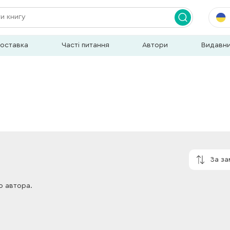
доставка
Часті питання
Автори
Видавн
За з
о автора.