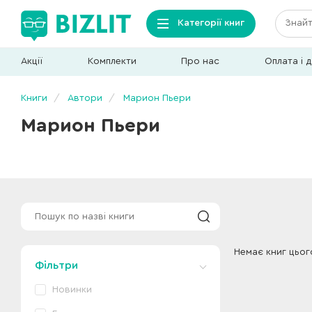
Категорії книг
Акції
Комплекти
Про нас
Оплата і 
Книги
Автори
Марион Пьери
Марион Пьери
Немає книг цьог
Фільтри
Новинки