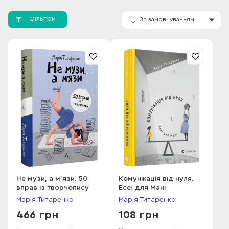
Доцентка Школи журналістики та комунікацій УКУ. Викладає
теорію комунікацій, творчопис, сторитейлінг, драматургію
Фільтри
науки, есеїстику, художній репортаж, Американську
літературну журналістику, публічний виступ та ін. Закінчила
факультет журналістики ЛНУ ім. І. Франка.
За замовчування
Працювала журналісткою мистецького об’єднання «Дзиґа»,
колумністкою львівської газети «Поступ», фріланс-
репортажисткою журналу ONE CNEWA (Нью-Йорк).
Започаткувала лабораторію художнього репортажу на
ЛітАкценті. Членкиня журі конкурсу художнього репортажу
«Самовидець» видавництва «Темпора» (2016-2021). Авторка
майстерні з есеїстики на Освіторії.
Не музи, а м'язи. 50
Комунікація від нуля.
вправ із творчопису
Есеї для Мані
Марія Титаренко
Марія Титаренко
466 грн
108 грн