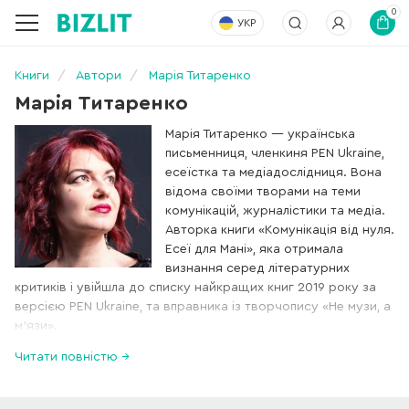
0
УКР
Книги
Автори
Марія Титаренко
Марія Титаренко
Марія Титаренко — українська
письменниця, членкиня PEN Ukraine,
есеїстка та медіадослідниця. Вона
відома своїми творами на теми
комунікацій, журналістики та медіа.
Авторка книги «Комунікація від нуля.
Есеї для Мані», яка отримала
визнання серед літературних
критиків і увійшла до списку найкращих книг 2019 року за
версією PEN Ukraine, та вправника із творчопису «Не музи, а
м’язи».
Читати повністю →
Засновниця Магістерської програми з медіакомунікацій УКУ
(2012). Кандидатка наук із соціальних комунікацій.
Стипендіатка програми імені Фулбрайта (2008-2009).