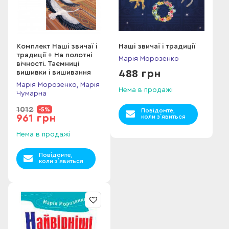
Комплект Наші звичаї і
Наші звичаї і традиції
традиції + На полотні
Марія Морозенко
вічності. Таємниці
488 грн
вишивки і вишивання
Марія Морозенко, Марія
Нема в продажі
Чумарна
1012
-5%
Повідомте,
961 грн
коли з`явиться
Нема в продажі
Повідомте,
коли з`явиться