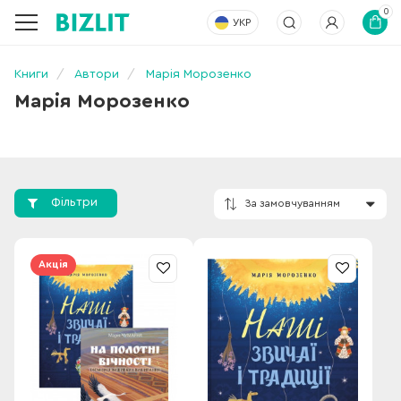
0
УКР
Книги
Автори
Марія Морозенко
Марія Морозенко
Фільтри
За замовчування
Акція