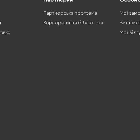
Партнерська програма
Мої зам
я
Корпоративна бібліотека
Вишлис
тавка
Мої відг