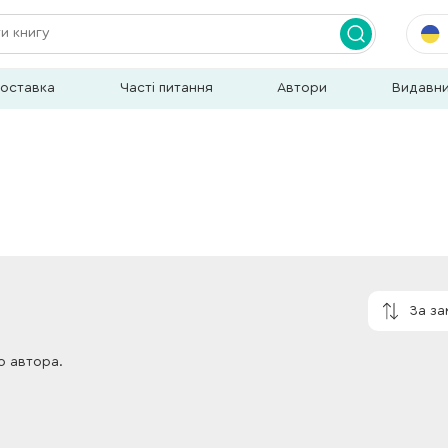
доставка
Часті питання
Автори
Видавн
За з
о автора.