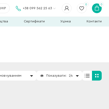
0
0
УКР
+38 099 562 25 63
ицтва
Сертифікати
Уцінка
Контакти
амовчуванням
Показувати:
24