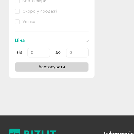
Бестселери
Скоро у продажі
Уцінка
Ціна
від
до
Застосувати
Інформація