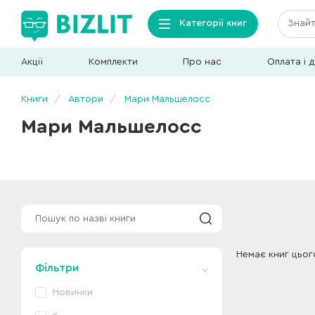
Категорії книг
Акції
Комплекти
Про нас
Оплата і 
Книги
Автори
Мари Мальшелосс
Мари Мальшелосс
Немає книг цьог
Фільтри
Новинки