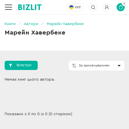
0
УКР
Книги
Автори
Марейн Хавербеке
Марейн Хавербеке
Фільтри
За замовчування
Немає книг цього автора.
Показано з 0 по 0 із 0 (0 сторінок)