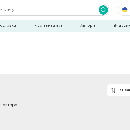
доставка
Часті питання
Автори
Видавн
За з
о автора.