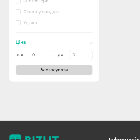
Бестселери
Скоро у продажі
Уцінка
Ціна
від
до
Застосувати
Інформація