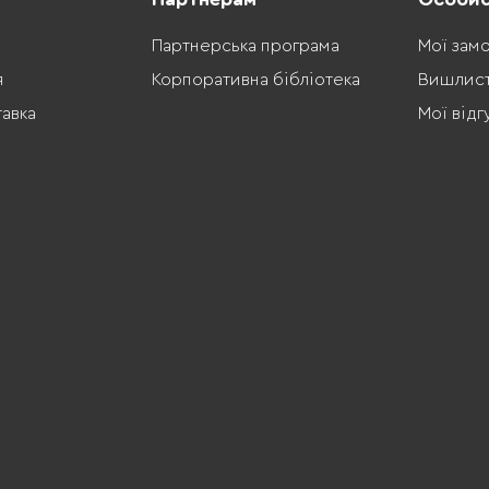
Партнерська програма
Мої зам
я
Корпоративна бібліотека
Вишлис
тавка
Мої відг