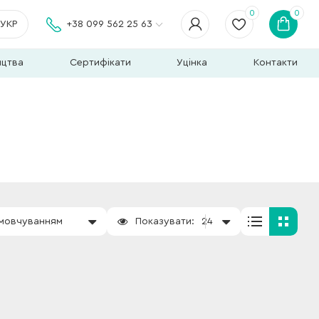
0
0
УКР
+38 099 562 25 63
ицтва
Сертифікати
Уцінка
Контакти
амовчуванням
Показувати:
24