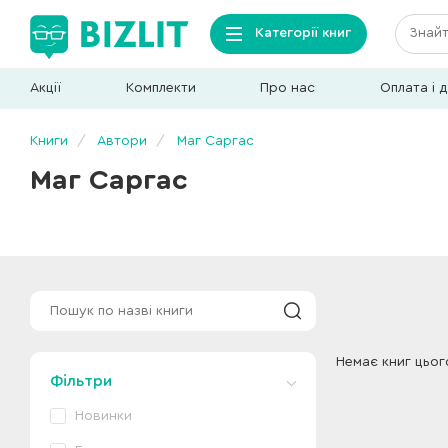
Категорії книг
Акції
Комплекти
Про нас
Оплата і 
Книги
Автори
Маг Саргас
Маг Саргас
Немає книг цьог
Фільтри
Новинки