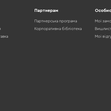
Партнерам
Особис
Партнерська програма
Мої зам
я
Корпоративна бібліотека
Вишлис
тавка
Мої відг