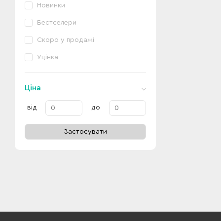
Новинки
Бестселери
Скоро у продажі
Уцінка
Ціна
від
до
Застосувати