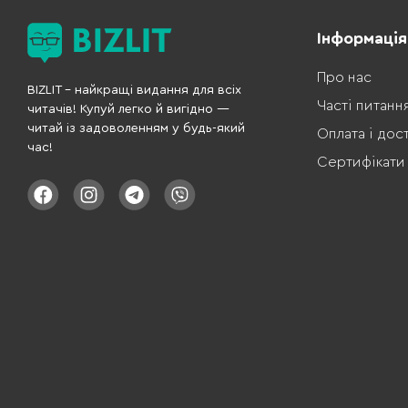
Інформація
Про нас
BIZLIT – найкращі видання для всіх
Часті питанн
читачів! Купуй легко й вигідно —
читай із задоволенням у будь-який
Оплата і дос
час!
Сертифікати