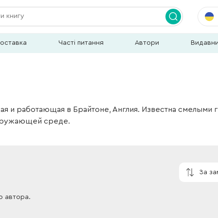
доставка
Часті питання
Автори
Видавн
я и работающая в Брайтоне, Англия. Известна смелыми 
окружающей среде.
За з
о автора.