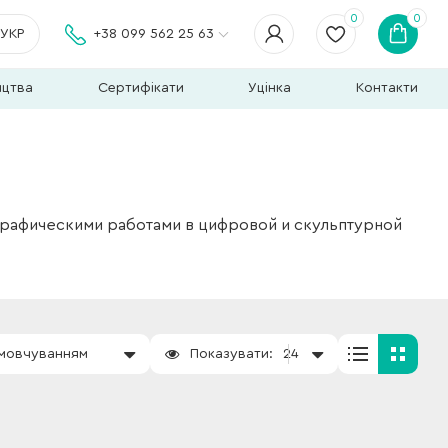
0
0
УКР
+38 099 562 25 63
ицтва
Сертифікати
Уцінка
Контакти
графическими работами в цифровой и скульптурной
амовчуванням
Показувати:
24