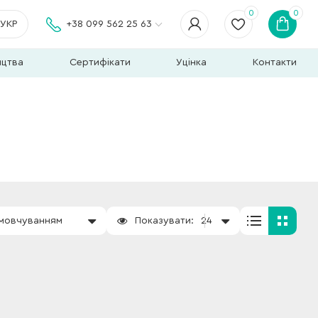
0
0
УКР
+38 099 562 25 63
ицтва
Сертифікати
Уцінка
Контакти
амовчуванням
Показувати:
24