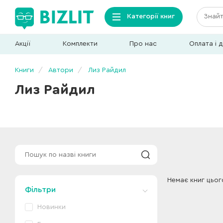
Категорії книг
Акції
Комплекти
Про нас
Оплата і 
Книги
Автори
Лиз Райдил
Лиз Райдил
Немає книг цьог
Фільтри
Новинки