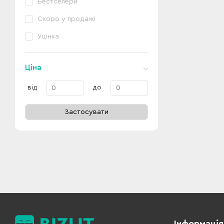
Бестселери
Скоро у продажі
Уцінка
Ціна
від
до
Застосувати
Інформація