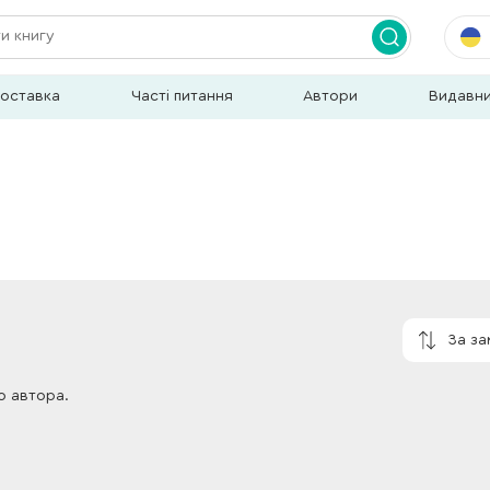
доставка
Часті питання
Автори
Видавн
За з
о автора.