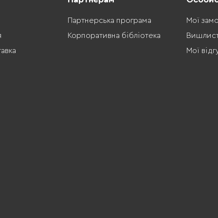
Партнерська програма
Мої зам
я
Корпоративна бібліотека
Вишлис
тавка
Мої відг