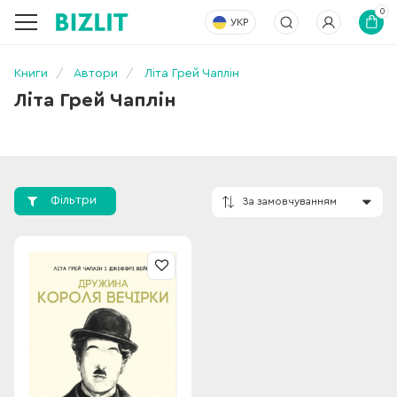
0
УКР
Книги
Автори
Літа Грей Чаплін
Літа Грей Чаплін
Фільтри
За замовчування