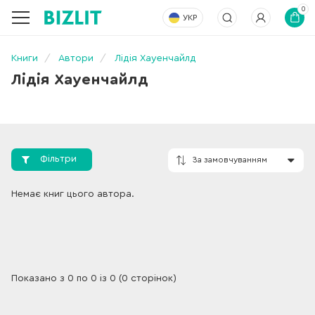
0
УКР
Книги
Автори
Лідія Хауенчайлд
Лідія Хауенчайлд
Фільтри
За замовчування
Немає книг цього автора.
Показано з 0 по 0 із 0 (0 сторінок)