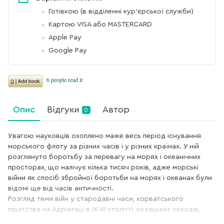
Готівкою (в відділенні кур'єрської служби)
Картою VISA або MASTERCARD
Apple Pay
Google Pay
Опис
Відгуки
Автор
0
Увагою науковців охоплено маже весь період існування
морського флоту за різних часів і у різних країнах. У ній
розглянуто боротьбу за перевагу на морях і океанічних
просторах, що налічує кілька тисяч років, адже морські
війни як спосіб збройної боротьби на морях і океанах були
відомі ще від часів античності.
Розгляд теми війн у стародавні часи, хорватського
піратства на Адріатиці в IX–XI столітті, козацьких походів,
спрямованих проти турецьких і татарських супротивників,