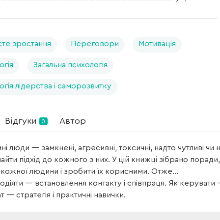
те зростання
Переговори
Мотивація
огія
Загальна психологія
огія лідерства і саморозвитку
Відгуки
Автор
0
і люди — замкнені, агресивні, токсичні, надто чутливі ч
айти підхід до кожного з них. У цій книжці зібрано порад
кожної людини і зробити їх корисними. Отже…
одіяти — встановлення контакту і співпраця. Як керувати
т — стратегія і практичні навички.