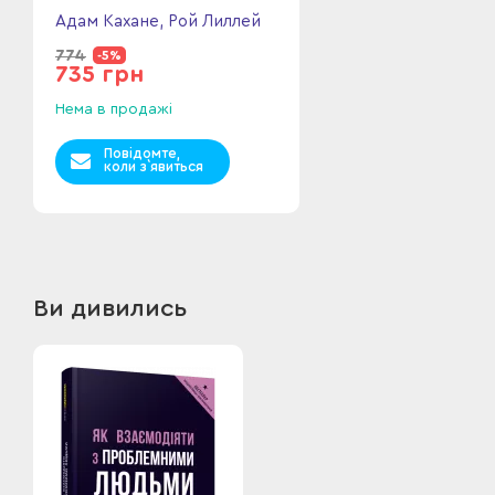
Адам Кахане, Рой Лиллей
774
-5%
735 грн
Нема в продажі
Повідомте,
коли з`явиться
Ви дивились