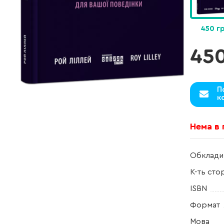
450 г
45
П
к
Нема в
Обклади
К-ть сто
ISBN
Формат
Мова