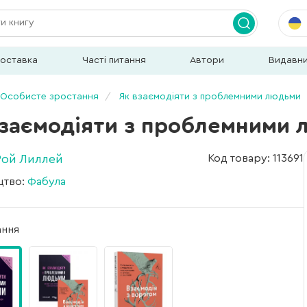
доставка
Часті питання
Автори
Видавн
Особисте зростання
Як взаємодіяти з проблемними людьми
взаємодіяти з проблемними
Рой Лиллей
Код товару: 113691
цтво:
Фабула
ання