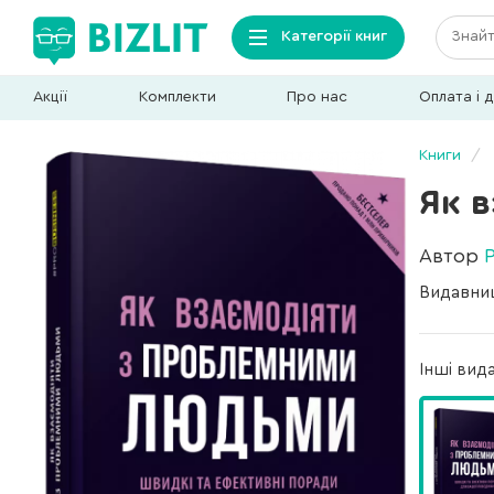
Категорії книг
Акції
Комплекти
Про нас
Оплата і 
Книги
Як 
Автор
Видавни
Інші вид