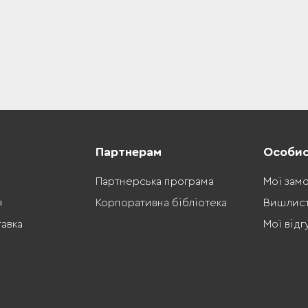
Партнерам
Особис
Партнерська програма
Мої зам
я
Корпоративна бібліотека
Вишлис
тавка
Мої відг