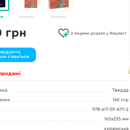
рн
Очікується
Очікується
0 грн
2
людини додали у Вишлист
овідомте,
оли з`явиться
 продажі
нка
Тверда
рінок
160 стр
978-617-09-6111-2
165х235 мм
українська