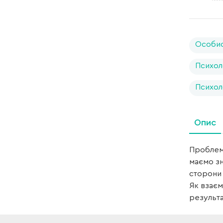
Особис
Психол
Психол
Опис
Проблемн
маємо зн
сторони 
Як взаєм
результа