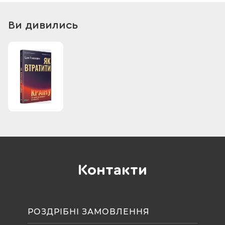
країн, чий опір триває.
Політичний світ потребує співпраці та глобального діалогу.
Ви дивились
Він вимагає реальної демократії, а не її ерзаців. І саме ця
книжка скромно закликає розпочати цю розмову.
Контакти
РОЗДРІБНІ ЗАМОВЛЕННЯ