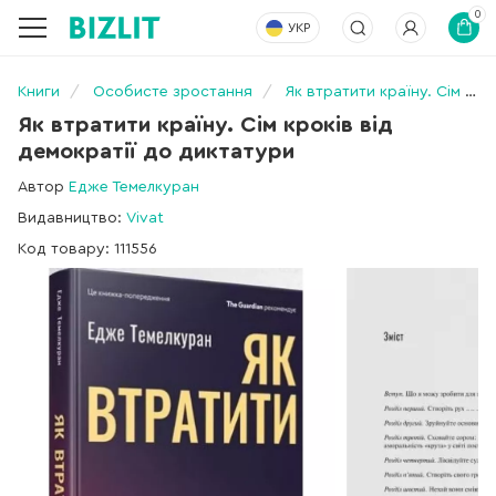
0
УКР
Книги
Особисте зростання
Як втратити країну. Сім кроків від демократії до диктатури
Як втратити країну. Сім кроків від
демократії до диктатури
Автор
Едже Темелкуран
Видавництво:
Vivat
Код товару: 111556