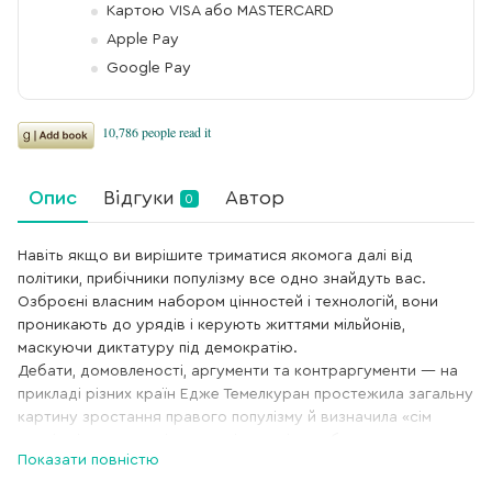
Картою VISA або MASTERCARD
Apple Pay
Google Pay
Опис
Відгуки
Автор
0
Навіть якщо ви вирішите триматися якомога далі від
політики, прибічники популізму все одно знайдуть вас.
Озброєні власним набором цінностей і технологій, вони
проникають до урядів і керують життями мільйонів,
маскуючи диктатуру під демократію.
Дебати, домовленості, аргументи та контраргументи — на
прикладі різних країн Едже Темелкуран простежила загальну
картину зростання правого популізму й визначила «сім
кроків лідера-популіста» — сім кроків, щоб перетворитися з
Показати повністю
блазня на диктатора. Авторка поєднала досвід держав, які
вже постраждали від цього божевілля, з досвідом західних