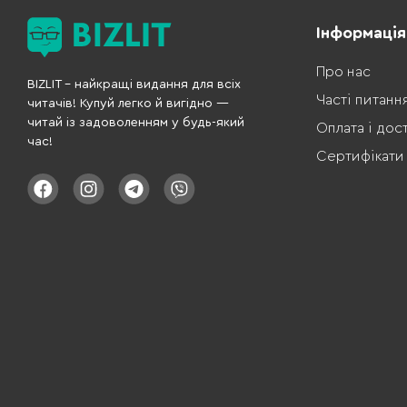
Інформація
Про нас
BIZLIT – найкращі видання для всіх
Часті питанн
читачів! Купуй легко й вигідно —
читай із задоволенням у будь-який
Оплата і дос
час!
Сертифікати