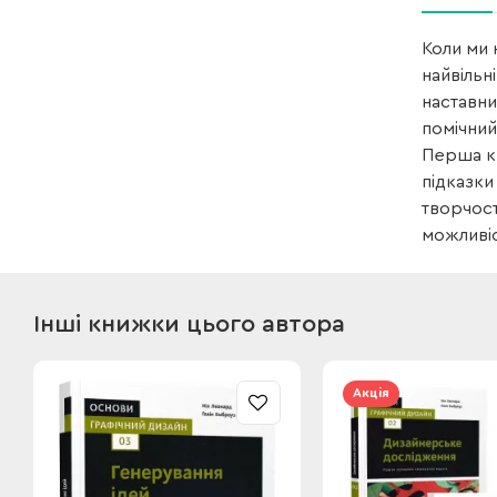
Коли ми 
найвільн
наставни
помічний
Перша кн
підказки
творчост
можливіс
Інші книжки цього автора
Акція