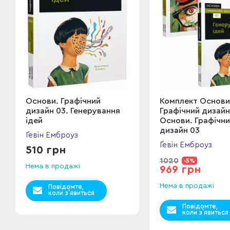
Основи. Графічний
Комплект Основи
дизайн 03. Генерування
Графічний дизайн
ідей
Основи. Графічн
дизайн 03
Ґевін Емброуз
Ґевін Емброуз
510 грн
1020
-5%
Нема в продажі
969 грн
Нема в продажі
Повідомте,
коли з`явиться
Повідомте,
коли з`явиться