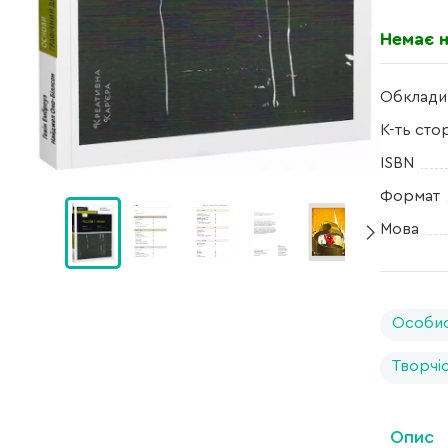
Немає н
Обклади
К-ть сто
ISBN
Формат
Мова
Особис
Творчі
Опис