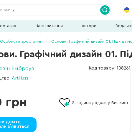
доставка
Часті питання
Автори
Видавн
Особисте зростання
Основи. Графічний дизайн 01. Підхід і м
ви. Графічний дизайн 01. Під
Ґевін Емброуз
Код товару: 108261
цтво:
ArtHuss
0 грн
2
людини додали у Вишлист
овідомте,
оли з`явиться