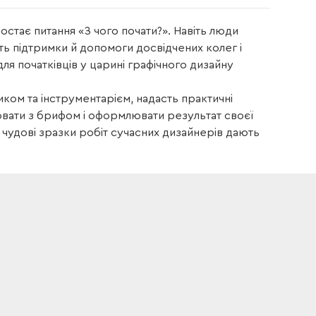
стає питання «З чого почати?». Навіть люди
ть підтримки й допомоги досвідчених колег і
ля початківців у царині графічного дизайну
ком та інструментарієм, надасть практичні
цювати з брифом і оформлювати результат своєї
і чудові зразки робіт сучасних дизайнерів дають