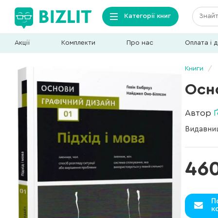
Категорії книг
Акції
Комплекти
Про нас
Оплата і 
Книги
Осно
Автор
Видавни
46
П
к