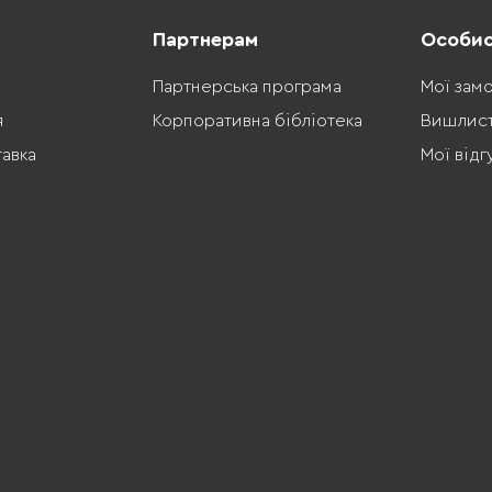
Партнерам
Особис
Партнерська програма
Мої зам
я
Корпоративна бібліотека
Вишлис
тавка
Мої відг