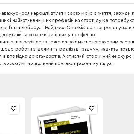
наважуємося нарешті втілити свою мрію в життя, завжди по
іших і найнатхненніших професій на старті дуже потребую
ків. Ґевін Емброуз і Найджел Оно-Біллсон запропонували д
, дружній і яскравий путівник у професію.
ига з цієї серії допоможе ознайомитися з фаховим словни
 щодо роботи з ідеями та реалізації задуму, навчить пра
і відповідно до стандартів. А стислий історичний екскурс 
ть зрозуміти загальний контекст розвитку галузі.