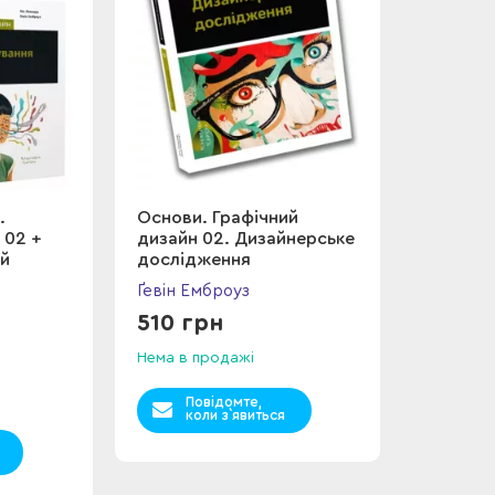
.
Основи. Графічний
 02 +
дизайн 02. Дизайнерське
ий
дослідження
Ґевін Емброуз
510 грн
Нема в продажі
Повідомте,
коли з`явиться