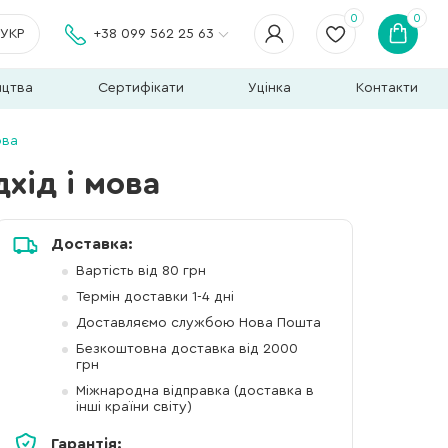
0
0
УКР
+38 099 562 25 63
ицтва
Сертифікати
Уцінка
Контакти
ова
хід і мова
Доставка:
Вартість від 80 грн
Термін доставки 1-4 дні
Доставляємо службою Нова Пошта
Безкоштовна доставка від 2000
грн
Міжнародна відправка (доставка в
інші країни світу)
Гарантія: