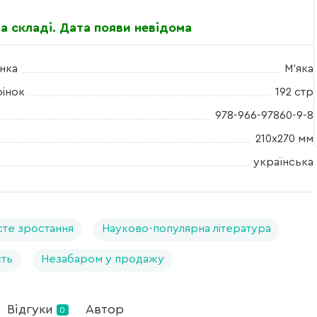
а складі. Дата появи невідома
нка
М'яка
рінок
192 стр
978-966-97860-9-8
210x270 мм
українська
те зростання
Науково-популярна література
сть
Незабаром у продажу
Відгуки
Автор
0