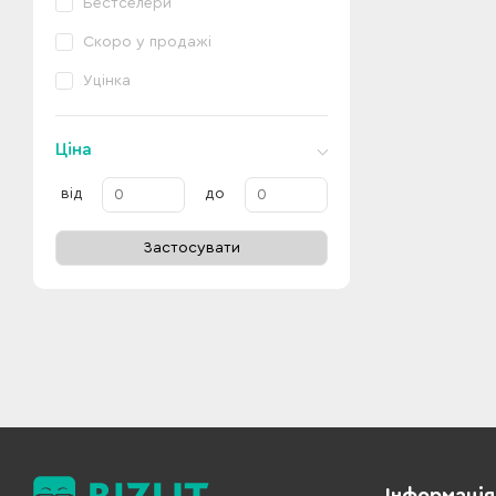
Бестселери
Скоро у продажі
Уцінка
Ціна
від
до
Застосувати
Інформація