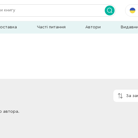
доставка
Часті питання
Автори
Видавн
За з
о автора.