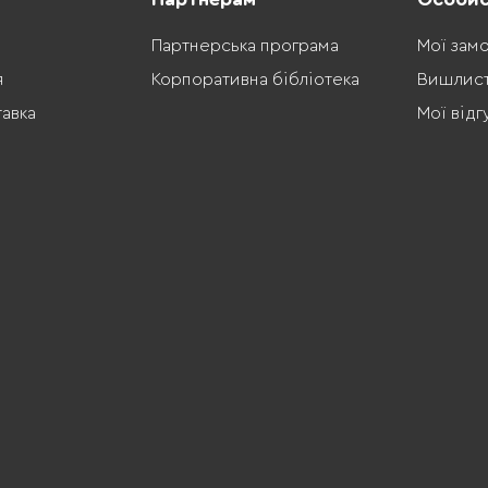
Партнерська програма
Мої зам
я
Корпоративна бібліотека
Вишлис
тавка
Мої відг