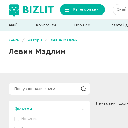
Категорії книг
Акції
Комплекти
Про нас
Оплата і 
Книги
Автори
Левин Мэдлин
Левин Мэдлин
Немає книг цьог
Фільтри
Новинки