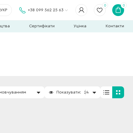
0
0
УКР
+38 099 562 25 63
ицтва
Сертифікати
Уцінка
Контакти
амовчуванням
Показувати:
24