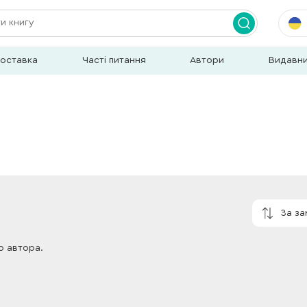
доставка
Часті питання
Автори
Видавн
За з
о автора.