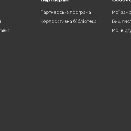
Партнерська програма
Мої зам
я
Корпоративна бібліотека
Вишлис
тавка
Мої відг