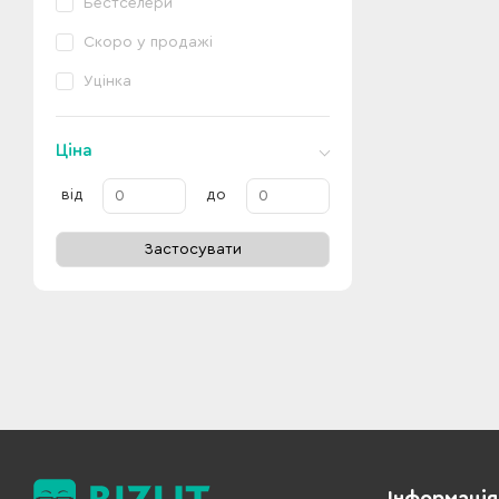
Бестселери
Скоро у продажі
Уцінка
Ціна
від
до
Застосувати
Інформація