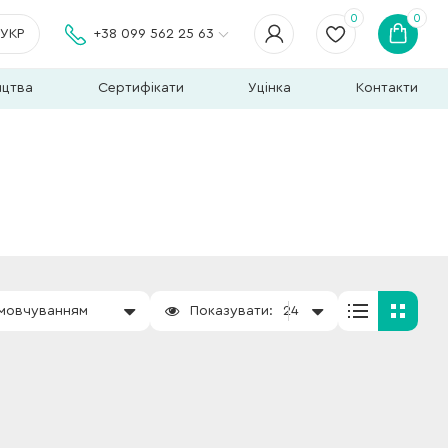
0
0
УКР
+38 099 562 25 63
ицтва
Сертифікати
Уцінка
Контакти
амовчуванням
Показувати:
24