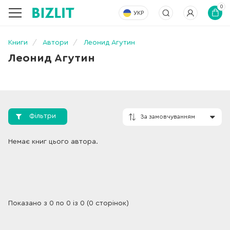
0
УКР
Книги
Автори
Леонид Агутин
Леонид Агутин
Фільтри
За замовчування
Немає книг цього автора.
Показано з 0 по 0 із 0 (0 сторінок)