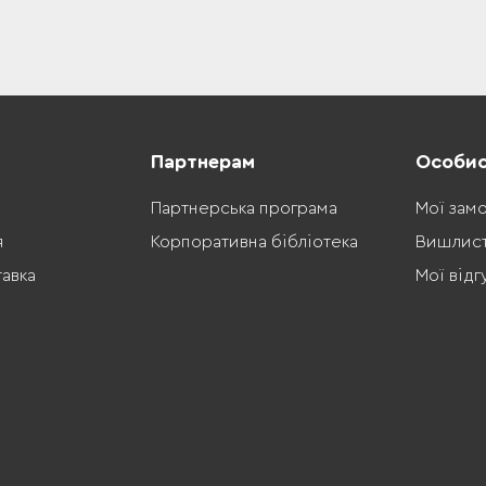
Партнерам
Особис
Партнерська програма
Мої зам
я
Корпоративна бібліотека
Вишлис
тавка
Мої відг