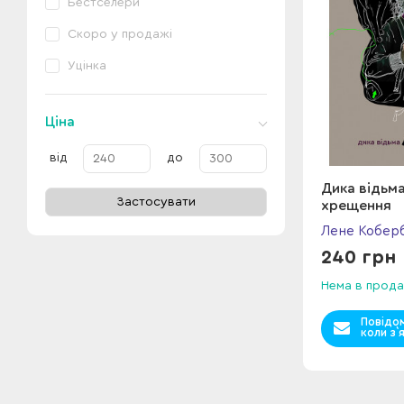
Бестселери
Скоро у продажі
Уцінка
Ціна
від
до
Дика відьм
Застосувати
хрещення
Лене Кобер
240 грн
Нема в прода
Повідо
коли з`