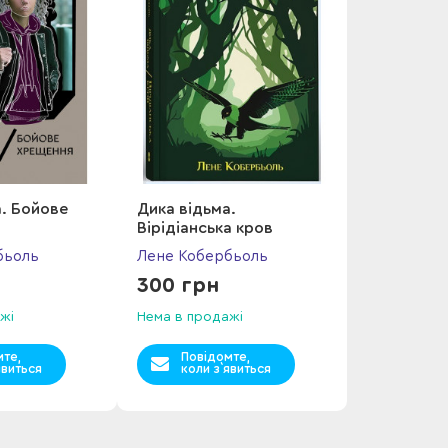
а. Бойове
Дика відьма.
Вірідіанська кров
бьоль
Лене Кобербьоль
300 грн
жі
Нема в продажі
мте,
Повідомте,
явиться
коли з`явиться