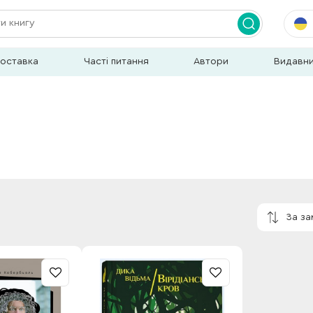
доставка
Часті питання
Автори
Видавн
За з