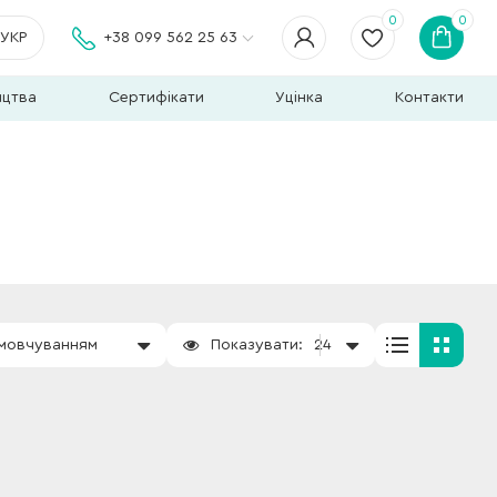
0
0
УКР
+38 099 562 25 63
ицтва
Сертифікати
Уцінка
Контакти
амовчуванням
Показувати:
24