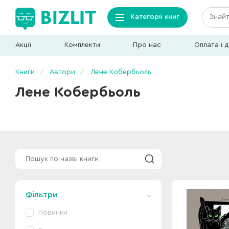
Категорії книг
Акції
Комплекти
Про нас
Оплата і 
Книги
Автори
Лене Кобербьоль
Лене Кобербьоль
Фільтри
Новинки