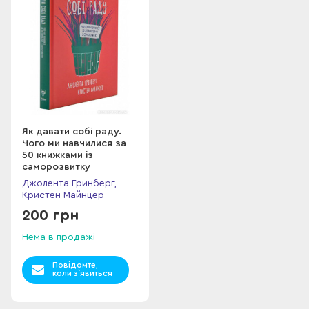
Як давати собі раду.
Чого ми навчилися за
50 книжками із
саморозвитку
Джолента Гринберг,
Кристен Майнцер
200 грн
Нема в продажі
Повідомте,
коли з`явиться