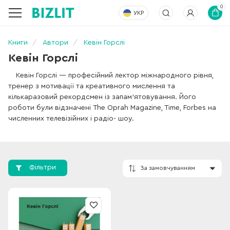
0
УКР
Книги
Автори
Кевін Горслі
Кевін Горслі
Кевін Горслі — професійний лектор міжнародного рівня,
тренер з мотивації та креативного мислення та
кількаразовий рекордсмен із запам’ятовування. Його
роботи були відзначені The Oprah Magazine, Time, Forbes на
численних телевізійних і радіо- шоу.
Фільтри
За замовчування