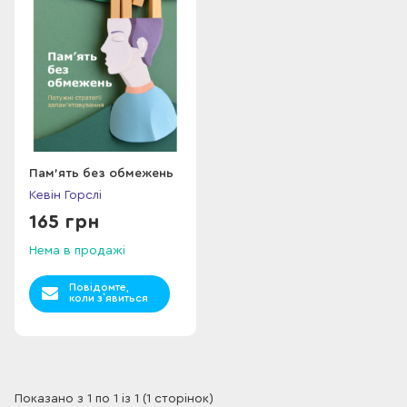
Пам’ять без обмежень
Кевін Горслі
165 грн
Нема в продажі
Повідомте,
коли з`явиться
Показано з 1 по 1 із 1 (1 сторінок)