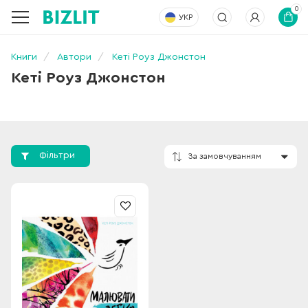
0
УКР
Книги
Автори
Кеті Роуз Джонстон
Кеті Роуз Джонстон
Фільтри
За замовчування