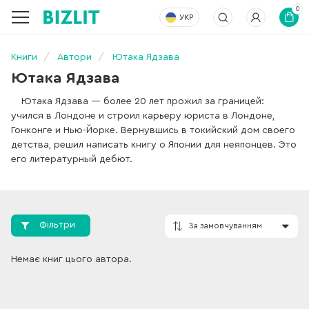
0
УКР
Книги
Автори
Ютака Ядзава
Ютака Ядзава
Ютака Ядзава — более 20 лет прожил за границей:
учился в Лондоне и строил карьеру юриста в Лондоне,
Гонконге и Нью-Йорке. Вернувшись в токийский дом своего
детства, решил написать книгу о Японии для неяпонцев. Это
его литературный дебют.
Фільтри
Немає книг цього автора.
За замовчування