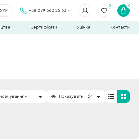
0
0
УКР
+38 099 562 25 63
ицтва
Сертифікати
Уцінка
Контакти
амовчуванням
Показувати:
24