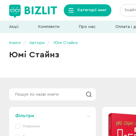
Категорії книг
Акції
Комплекти
Про нас
Оплата і 
Книги
Автори
Юмі Стайнз
Юмі Стайнз
Фільтри
Новинки