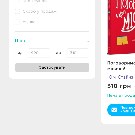
Бестселери
Скоро у продажі
Уцінка
Ціна
від
до
Поговорим
Застосувати
місячні!
Юмі Стайнз
310 грн
Нема в прода
Повідо
коли з`