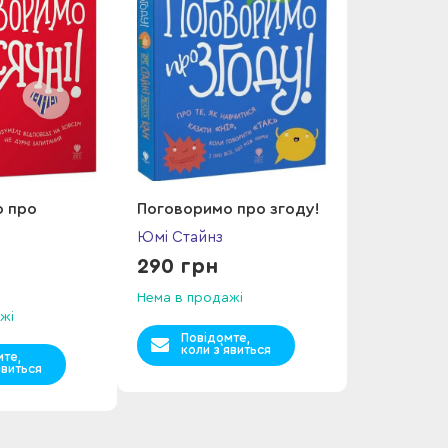
о про
Поговоримо про згоду!
Юмі Стайнз
290 грн
Нема в продажі
жі
Повідомте,
коли з`явиться
мте,
явиться