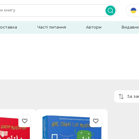
доставка
Часті питання
Автори
Видавн
За з