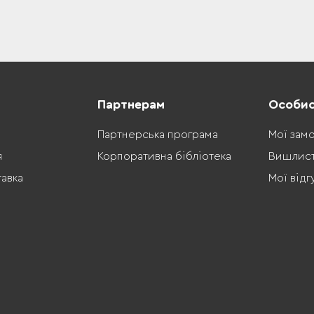
Партнерам
Особис
Партнерська програма
Мої зам
я
Корпоративна бібліотека
Вишлис
тавка
Мої відг