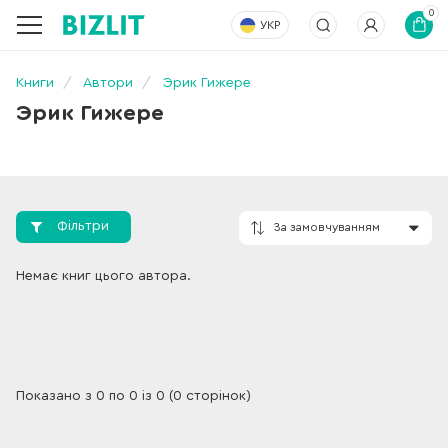
0
УКР
Книги
Автори
Эрик Гижере
Эрик Гижере
Фільтри
За замовчування
Немає книг цього автора.
Показано з 0 по 0 із 0 (0 сторінок)