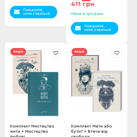
411 грн
Повідомте,
коли з`явиться
Нема в продажі
Повідомте,
коли з`явиться
Акція
Акція
Комплект Мистецтво
Комплект Мати або
жити + Мистецтво
бути? + Втеча від
любові
свободи