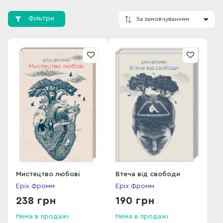
присвятив вибудові власної моделі світосприйняття, це
спонукало його до вивчення психології, соціології та
Фільтри
філософії. Ступінь доктора філософії він здобув у 22 роки, в
Гейдельберзькому університеті, вивчав фройдизм в Берліні,
згодом розчарувався і продовжив пошуки власної
концепції.
За замовчування
У 1930-х викладав та проводив дослідження у
Франкфуртському інституті соціальних досліджень, де
долучився до спілки філософів, які згодом стали відомими
як "Франкфуртська школа". Перша робота Фромма була
видана у 1941 році. В той час він вів клінічну практику,
викладав та займався суспільною діяльністю, дійшов
висновку, що неврози, здебільшого мають не лише
біологічну, а й соціальну природу. У 1960-х жив у Мексиці,
був активним членом Соціалістичної партії США, критикував
капіталізм у своїй роботі "Здорове суспільство".
Мистецтво любові
Втеча від свободи
Еріх Фромм
Еріх Фромм
У 1968 році в нього стався інфаркт. Мотивуючись турботою
238 грн
190 грн
про власне здоров'я, Фромм переїхав до Швейцарії, де і
жив до самої смерті. Філософ помер у березні 1980 року,
Нема в продажі
Нема в продажі