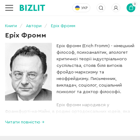
0
УКР
Книги
Автори
Еріх Фромм
Еріх Фромм
Еріх Фромм (Erich Fromm) - німецький
філософ, психоаналітик, апологет
критичної теорії індустріального
суспільства, стояв біля витоків
фройдо-марксизму та
неофрейдизму. Письменник,
викладач, соціолог, соціальний
психолог та доктор філософії.
Еріх Фромм народився у
Франкфурті-на-Майні, в родині ортодоксальних юдеїв, яка
сповідувала патріархальні докапіталістичні цінності, отож
Читати повністю →
всотав скепсис стосовно ідеалів капіталістичного
суспільства буквально з молоком матері. Не зберіг
прихильності до ортодоксальних цінностей і все життя