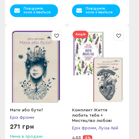
зберігаючи душевне здоров'я та жвавий розум, лише трохи
не дотягнувши до свого 80-річчя.
Повідомте,
Повідомте,
коли з`явиться
коли з`явиться
Акція
Мати або бути?
Комплект Життя
любить тебе +
Еріх Фромм
Мистецтво любові
271 грн
Еріх Фромм, Луїза Хей
Нема в продажі
433
-5%