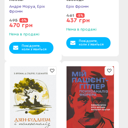
Андре Моруа, Еріх
Еріх Фромм
Фромм
461
-5%
437 грн
495
-5%
470 грн
Нема в продажі
Нема в продажі
Повідомте,
коли з`явиться
Повідомте,
коли з`явиться