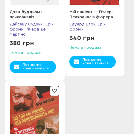
Дзен-буддизм і
Мій пацієнт — Гітлер.
психоаналіз
Психоаналіз фюрера
Дайсецу Судзукі, Еріх
Едуард Блох, Еріх
Фромм, Річард Де
Фромм
Мартіно
340 грн
380 грн
Нема в продажі
Нема в продажі
Повідомте,
коли з`явиться
Повідомте,
коли з`явиться