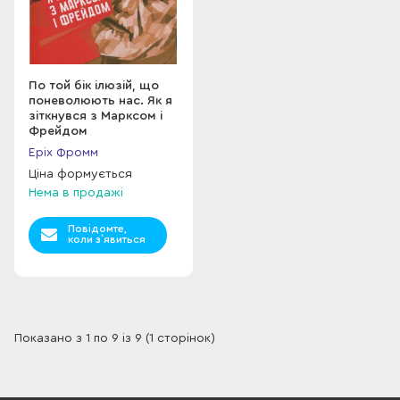
По той бік ілюзій, що
поневолюють нас. Як я
зіткнувся з Марксом і
Фрейдом
Еріх Фромм
Ціна формується
Нема в продажі
Повідомте,
коли з`явиться
Показано з 1 по 9 із 9 (1 сторінок)