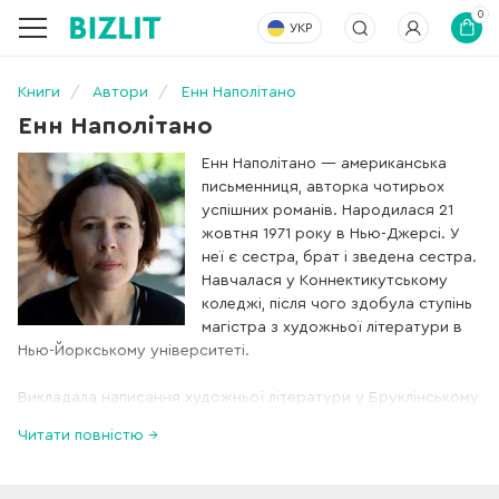
0
УКР
Книги
Автори
Енн Наполітано
Енн Наполітано
Енн Наполітано — американська
письменниця, авторка чотирьох
успішних романів. Народилася 21
жовтня 1971 року в Нью-Джерсі. У
неї є сестра, брат і зведена сестра.
Навчалася у Коннектикутському
коледжі, після чого здобула ступінь
магістра з художньої літератури в
Нью-Йоркському університеті.
Викладала написання художньої літератури у Бруклінському
коледжі, Нью-Йоркському університеті та на курсах Gotham
Читати повністю →
Writers Workshop. З 2014 до 2020 року була асоційованим
редактором у літературному журналі One Story. Її роман
"Hello Beautiful" вийшов у березні 2023 року та одразу став