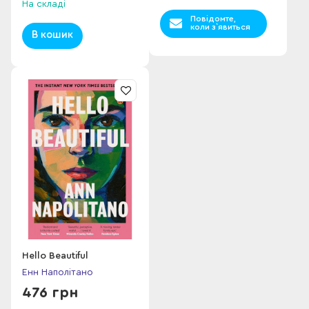
На складі
Повідомте,
коли з`явиться
В кошик
Hello Beautiful
Енн Наполітано
476 грн