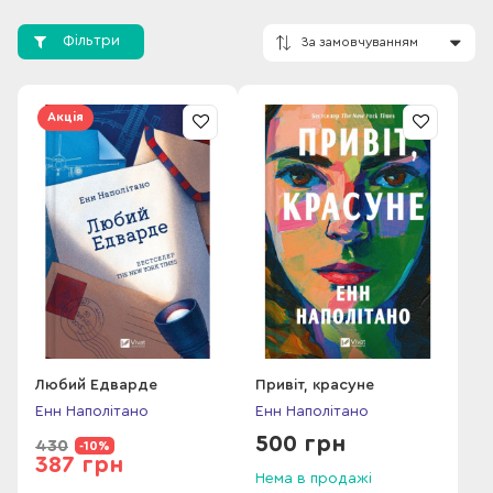
бестселером The New York Times і 100-м вибором Oprah
Book Club. Наразі книгу перекладено на понад 30 мов.
Фільтри
Роман "Hello Beautiful" був номінований на Дублінську
літературну премію 2024 року.
Акція
Роман "Dear Edward" був опублікований у січні 2020 року
За замовчування
та одразу став бестселером The New York Times, а також
був вибраний для "Read with Jenna". На основі роману
вийшов серіал на Apple TV+ за участю Конні Бріттон. Роман
було видано у майже 30 країнах світу. Енн також є
авторкою романів "A Good Hard Look" та її дебютного
роману "Within Arm’s Reach", який був адаптований для
театральної постановки в Нью-Йорку у 2014 році та
перевиданий у квітні 2023 року з новою обкладинкою.
Її роман "A Good Hard Look" увійшов до списків бестселерів
Southern Independent та був обраний NPR як одна з
Любий Едварде
Привіт, красуне
найкращих книг 2011 року. Наполітано проживає у районі
Енн Наполітано
Енн Наполітано
Парк Слоп у Брукліні, Нью-Йорк, разом із чоловіком та двома
500 грн
430
-10%
синами.
387 грн
Нема в продажі