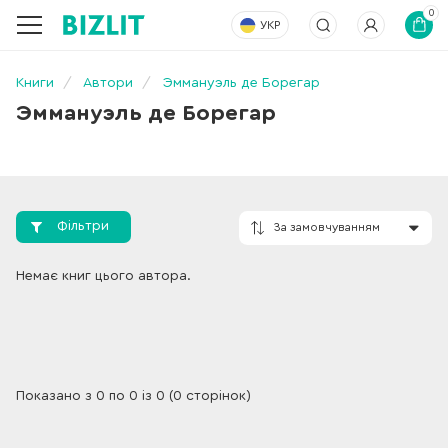
0
УКР
Книги
Автори
Эммануэль де Борегар
Эммануэль де Борегар
Фільтри
За замовчування
Немає книг цього автора.
Показано з 0 по 0 із 0 (0 сторінок)