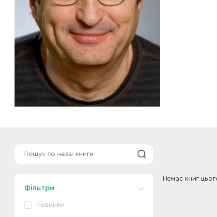
Немає книг цьог
Фільтри
Новинки