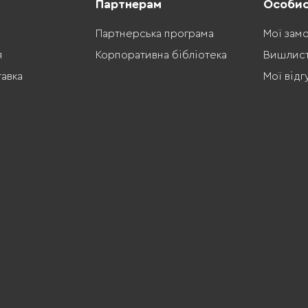
Партнерам
Особис
Партнерська програма
Мої зам
я
Корпоративна бібліотека
Вишлис
тавка
Мої відг