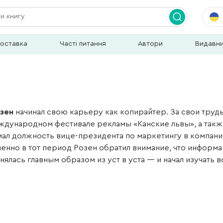
доставка
Часті питання
Автори
Видавн
зен
начинал свою карьеру как копирайтер. За свои тру
еждународном фестивале рекламы «Канские львы», а такж
мал должность вице-президента по маркетингу в компани
менно в тот период Розен обратил внимание, что информ
ялась главным образом из уст в уста — и начал изучать 