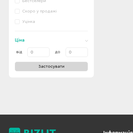
Бестселери
Скоро у продажі
Уцінка
Ціна
від
до
Застосувати
Інформація