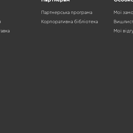
Партнерська програма
Мої зам
я
Корпоративна бібліотека
Вишлис
тавка
Мої відг