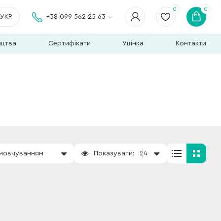
0
0
УКР
+38 099 562 25 63
ицтва
Сертифікати
Уцінка
Контакти
амовчуванням
Показувати:
24