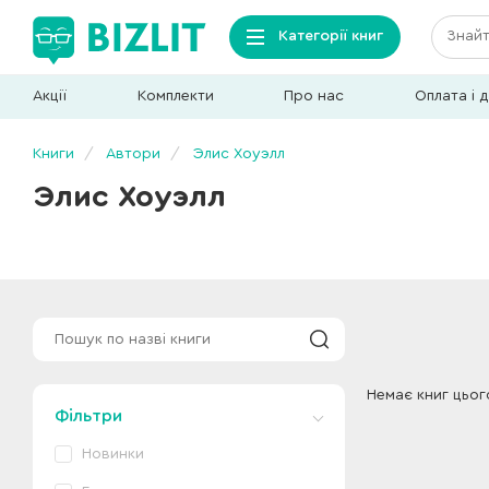
Категорії книг
Акції
Комплекти
Про нас
Оплата і 
Книги
Автори
Элис Хоуэлл
Элис Хоуэлл
Немає книг цьог
Фільтри
Новинки