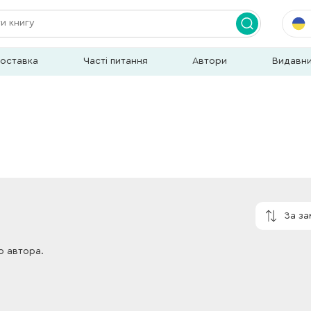
доставка
Часті питання
Автори
Видавн
За з
о автора.