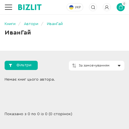
0
УКР
Книги
Автори
ИванГай
ИванГай
Фільтри
За замовчування
Немає книг цього автора.
Показано з 0 по 0 із 0 (0 сторінок)