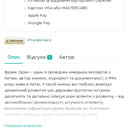
Готівкою (в відділенні кур'єрської служби)
Картою VISA або MASTERCARD
Apple Pay
Google Pay
Опис
Відгуки
Автор
0
Франк Зірен – один із провідних німецьких експертів з
Китаю, автор книжок, журналіст та документаліст, з 1994
року живе в Китаї. У своїй книжці він глибоко аналізує
динамічний розвиток цієї держави протягом останніх
десятиліть та детально описує різні аспекти її розвитку – від
автомобільної промисловості, штучного інтелекту,
величезних інфраструктурних проектів до політичної
системи, свободи слова та демократії загалом.
Автор акцентує увагу на тому, що західний світ має
Показати повністю
приділяти більше уваги розвиткові взаємовідносин з