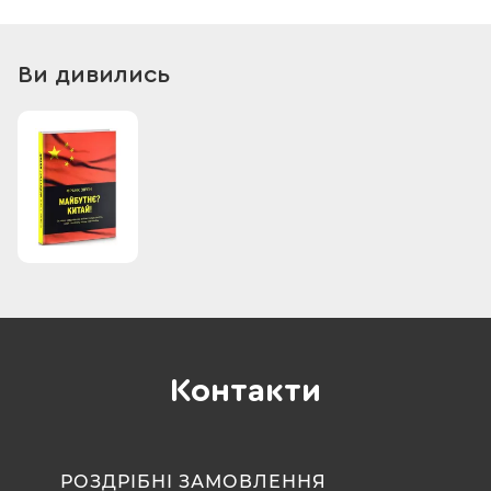
Піднебесною та застерігає, що для цього нам необхідно
змінити своє уявлення про Китай як «фабрику світу», що
лише продукує і не має інноваційного потенціалу. Китай
Ви дивились
сьогодні – це амбітна, динамічна, інноваційна та рішуча
нація, що прагне повернути собі роль провідної держави
світу. Франк Зірен показує, як Китай кидає прямий виклик
Заходу і що означає для нас ця нова супердержава – як
шанси, так і загрози.
Контакти
РОЗДРІБНІ ЗАМОВЛЕННЯ