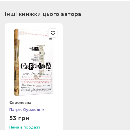
жінок, розвиток науки, криза віри… Потік історичної
свідомості Оуржедніка розриває знайомі траєкторії оповіді
Інші книжки цього автора
та стискає 100 років ще свіжої історії у 150 сторінок.
Художнє оформлення «Європеани» створила Яна Пласконіс,
графічні елементи і колажі якої підкреслюють хаотичність,
поламаність, збій в системі та усталеному порядку.
Європеана
Патрік Оуржеднік
53 грн
Нема в продажі