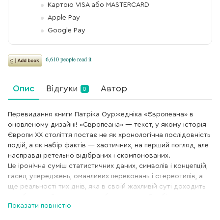
Картою VISA або MASTERCARD
Apple Pay
Google Pay
Опис
Відгуки
Автор
0
Перевидання книги Патріка Оуржедніка «Європеана» в
оновленому дизайні! «Європеана» — текст, у якому історія
Європи XX століття постає не як хронологічна послідовність
подій, а як набір фактів — хаотичних, на перший погляд, але
насправді ретельно відібраних і скомпонованих.
Це іронічна суміш статистичних даних, символів і концепцій,
гасел, упереджень, оманливих переконань і стереотипів, а
ще реальності тих днів, яка в своїй жахливій суті доходить
до абсурду. Геноцид, концтабори, лялька Барбі,
Показати повністю
контрацептиви, винахід бюстгальтера, світові війни, поява
інтернету, смерть, яка вимірюється кілометрами, права