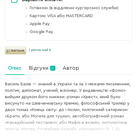
Готівкою (в відділенні кур'єрської служби)
Картою VISA або MASTERCARD
Apple Pay
Google Pay
Опис
Відгуки
Автор
0
Василь Базів — знаний в Україні та за її межами письменник,
політик, дипломат, учений, візіонер. У видавництві «Фоліо»
вийшли друком його книжки: роман «Хрест», який було
висунуто на Шевченківську премію, філософський трилер у
двох томах «Кінець світу: до і після», політичний сатирикон
«Брати, або Могила для тушки», автобіографічний роман
«Канадійський тестамент, або Мафія в екзилі», онтологічна
притча «Honey. Ротвейлер Божий», «Антихрист» (т. 1, 2).
Фундаментальна трилогія есе-досліджень «Антихрист.