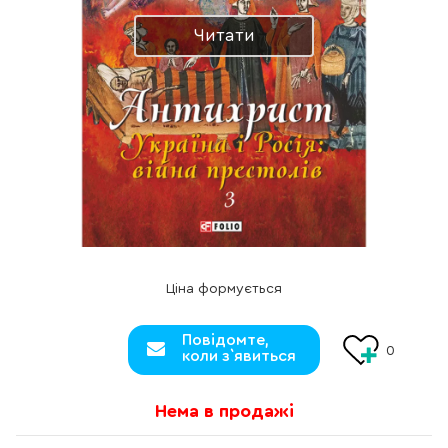
Читати
Ціна формується
Повідомте,
0
коли з`явиться
Нема в продажі