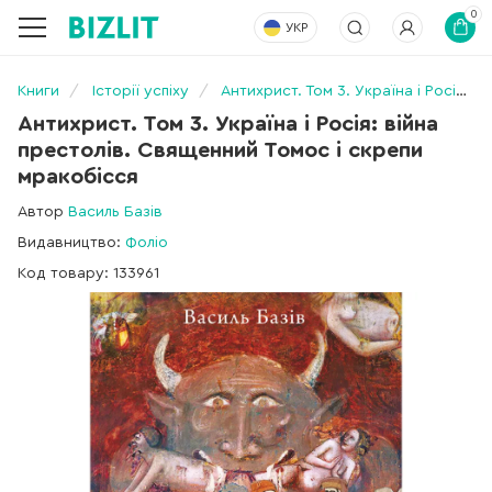
0
УКР
Книги
Історії успіху
Антихрист. Том 3. Україна і Росія: війна престолів. Священний Томос і скрепи мракобісся
Антихрист. Том 3. Україна і Росія: війна
престолів. Священний Томос і скрепи
мракобісся
Автор
Василь Базів
Видавництво:
Фоліо
Код товару: 133961