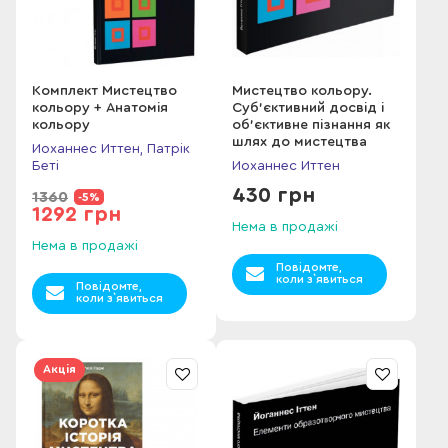
Комплект Мистецтво
Мистецтво кольору.
кольору + Анатомія
Суб’єктивний досвід і
кольору
об’єктивне пізнання як
шлях до мистецтва
Иоханнес Иттен, Патрік
Беті
Иоханнес Иттен
430 грн
1360
-5%
1292 грн
Нема в продажі
Нема в продажі
Повідомте,
коли з`явиться
Повідомте,
коли з`явиться
Акція