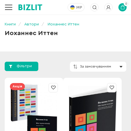
0
УКР
Книги
Автори
Иоханнес Иттен
Иоханнес Иттен
Фільтри
За замовчування
Акція