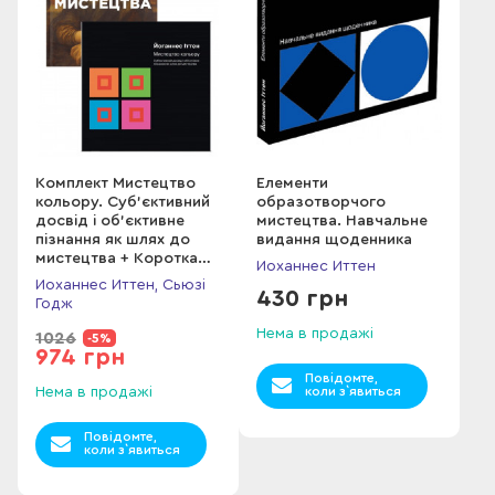
Комплект Мистецтво
Елементи
кольору. Суб’єктивний
образотворчого
досвід і об’єктивне
мистецтва. Навчальне
пізнання як шлях до
видання щоденника
мистецтва + Коротка
Иоханнес Иттен
історія мистецтва
Иоханнес Иттен, Сьюзі
430 грн
Годж
Нема в продажі
1026
-5%
974 грн
Повідомте,
Нема в продажі
коли з`явиться
Повідомте,
коли з`явиться