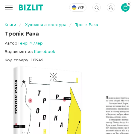
0
УКР
Книги
Художня література
Тропік Рака
Тропік Рака
Автор
Генрі Міллер
Видавництво:
Komubook
Код товару: 113942