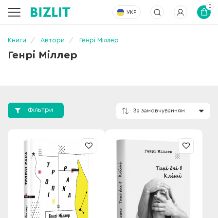
0
УКР
Книги
Автори
Генрі Міллер
Генрі Міллер
Фільтри
За замовчування